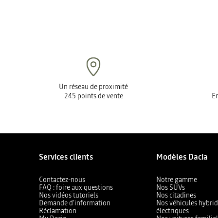
Un réseau de proximité
245 points de vente
En
Services clients
Modèles Dacia
Contactez-nous
Notre gamme
FAQ : foire aux questions
Nos SUVs
Nos vidéos tutoriels
Nos citadines
Demande d'information
Nos véhicules hybrid
Réclamation
électriques