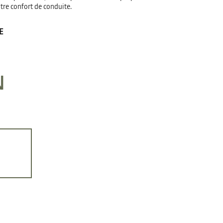
otre confort de conduite.
E
N