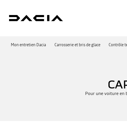
Mon entretien Dacia
Carrosserie et bris de glace
Contrôle t
CA
Pour une voiture en b