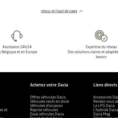
retour en haut de page​
Assistance 24h/24
Expertise du réseau
 Belgique et en Europe
Des solutions claires et adapté
besoin
Achetez votre Dacia
Liens directs
Offres véhicules Dacia
Accessoires Da
Véhicules neufs en stock
Rendez-vous at
Véhicules d'occasion
Le LPG Dacia
es et
Reprise véhicules
L'hybride Daci
Essai véhicules Dacia
Dacia Mag