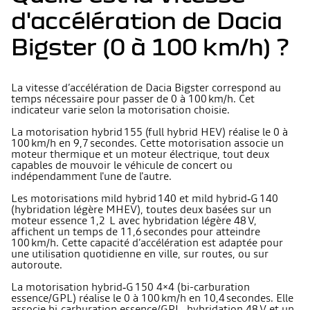
d'accélération de Dacia
Bigster (0 à 100 km/h) ?
La vitesse d’accélération de Dacia Bigster correspond au
temps nécessaire pour passer de 0 à 100 km/h. Cet
indicateur varie selon la motorisation choisie.
La motorisation hybrid 155 (full hybrid HEV) réalise le 0 à
100 km/h en 9,7 secondes. Cette motorisation associe un
moteur thermique et un moteur électrique, tout deux
capables de mouvoir le véhicule de concert ou
indépendamment l'une de l'autre.
Les motorisations mild hybrid 140 et mild hybrid‑G 140
(hybridation légère MHEV), toutes deux basées sur un
moteur essence 1,2 L avec hybridation légère 48 V,
affichent un temps de 11,6 secondes pour atteindre
100 km/h. Cette capacité d’accélération est adaptée pour
une utilisation quotidienne en ville, sur routes, ou sur
autoroute.
La motorisation hybrid‑G 150 4×4 (bi-carburation
essence/GPL) réalise le 0 à 100 km/h en 10,4 secondes. Elle
associe bi‑carburation essence/GPL, hybridation 48 V et un