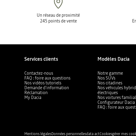
Un réseau de proximité
245 points de vente
En
Services clients
Modèles Dacia
Contactez-nous
Notre gamme
FAQ : foire aux questions
Nos SUVs
Nos vidéos tutoriels
Nos citadines
Demande d'information
Nos véhicules hybrid
Réclamation
électriques
My Dacia
Nos voitures familia
Configurateur Dacia
FAQ : foire aux quest
Mentions légales
Données personnelles
data act
Cookies
gérer mes cook