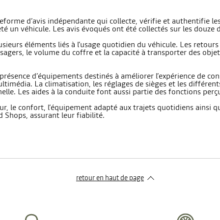
forme d’avis indépendante qui collecte, vérifie et authentifie le
eté un véhicule. Les avis évoqués ont été collectés sur les douze 
usieurs éléments liés à l’usage quotidien du véhicule. Les retours
ers, le volume du coffre et la capacité à transporter des objets 
 présence d’équipements destinés à améliorer l’expérience de con
ltimédia. La climatisation, les réglages de sièges et les différent
nelle. Les aides à la conduite font aussi partie des fonctions pe
ieur, le confort, l’équipement adapté aux trajets quotidiens ains
d Shops, assurant leur fiabilité.
retour en haut de page​