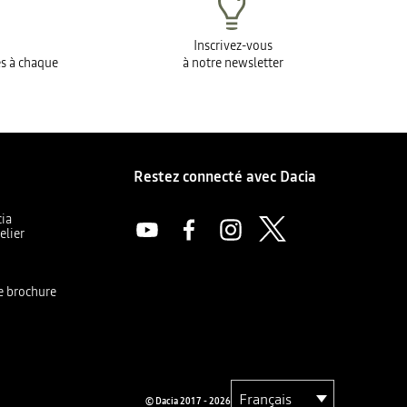
Inscrivez-vous
es à chaque
à notre newsletter
Restez connecté avec Dacia
cia
elier
a
e brochure
© Dacia 2017 - 2026