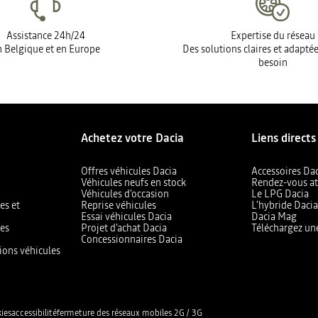
Assistance 24h/24
Expertise du réseau
 Belgique et en Europe
Des solutions claires et adapté
besoin
Achetez votre Dacia
Liens directs
Offres véhicules Dacia
Accessoires Da
Véhicules neufs en stock
Rendez-vous at
Véhicules d'occasion
Le LPG Dacia
es et
Reprise véhicules
L'hybride Daci
Essai véhicules Dacia
Dacia Mag
les
Projet d'achat Dacia
Téléchargez un
Concessionnaires Dacia
ions véhicules
ies
accessibilité
fermeture des réseaux mobiles 2G / 3G