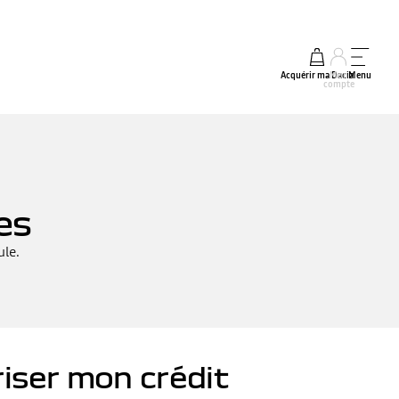
Acquérir ma Dacia
Mon
Menu
compte
es
ule.
riser mon crédit