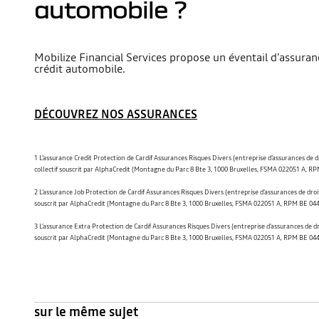
automobile ?
Mobilize Financial Services propose un éventail d’assuran
crédit automobile.
DÉCOUVREZ NOS ASSURANCES
1 L’assurance Credit Protection de Cardif Assurances Risques Divers (entreprise d’assurances de 
collectif souscrit par AlphaCredit (Montagne du Parc 8 Bte 3, 1000 Bruxelles, FSMA 022051 A, RP
2 L’assurance Job Protection de Cardif Assurances Risques Divers (entreprise d’assurances de dro
souscrit par AlphaCredit (Montagne du Parc 8 Bte 3, 1000 Bruxelles, FSMA 022051 A, RPM BE 0445
3 L’assurance Extra Protection de Cardif Assurances Risques Divers (entreprise d’assurances de d
souscrit par AlphaCredit (Montagne du Parc 8 Bte 3, 1000 Bruxelles, FSMA 022051 A, RPM BE 0445
sur le même sujet