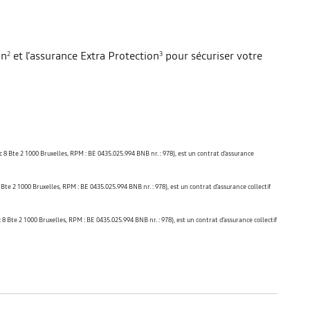
on
et l’assurance Extra Protection
pour sécuriser votre
2
3
 8 Bte 2 1000 Bruxelles, RPM : BE 0435.025.994 BNB nr. : 978), est un contrat d’assurance
te 2 1000 Bruxelles, RPM : BE 0435.025.994 BNB nr. : 978), est un contrat d’assurance collectif
 Bte 2 1000 Bruxelles, RPM : BE 0435.025.994 BNB nr. : 978), est un contrat d’assurance collectif