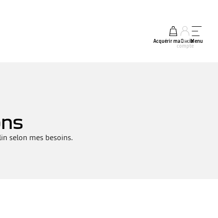
Acquérir ma Dacia
Mon
Menu
compte
ons
alin selon mes besoins.