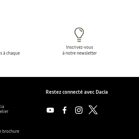
Inscrivez-vous
es à chaque
à notre newsletter
Restez connecté avec Dacia
cia
elier
a
e brochure