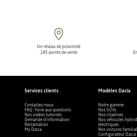
Un réseau de proximité
245 points de vente
En
Services clients
Modèles Dacia
Contactez-nous
Notre gamme
FAQ : foire aux questions
Nos SUVs
Nos vidéos tutoriels
Nos citadines
Demande d'information
Nos véhicules hybrid
Réclamation
électriques
My Dacia
Nos voitures familia
Configurateur Dacia