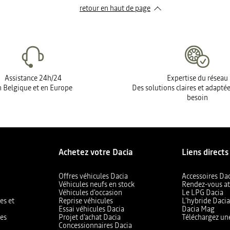
retour en haut de page​
Assistance 24h/24
Expertise du réseau
 Belgique et en Europe
Des solutions claires et adapté
besoin
Achetez votre Dacia
Liens directs
Offres véhicules Dacia
Accessoires Da
Véhicules neufs en stock
Rendez-vous at
Véhicules d'occasion
Le LPG Dacia
es et
Reprise véhicules
L'hybride Daci
Essai véhicules Dacia
Dacia Mag
les
Projet d'achat Dacia
Téléchargez un
Concessionnaires Dacia