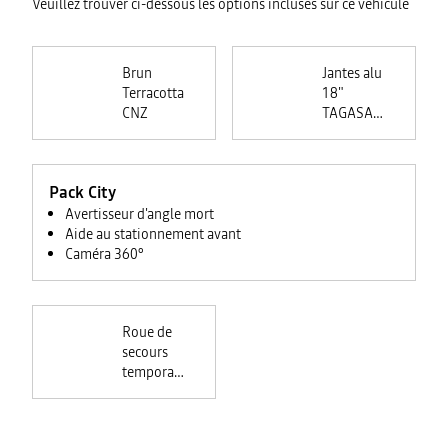
Veuillez trouver ci-dessous les options incluses sur ce véhicule
Brun
Jantes alu
Terracotta
18"
CNZ
TAGASAN
-
diamantées
Pack City
Avertisseur d'angle mort
Aide au stationnement avant
Caméra 360°
Roue de
secours
temporaire
en acier