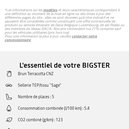
*Les informations sur les
modèles
et leurs caractéristiques correspondent à
une définition au moment de la mise en ligne ou des mises à jour des
différentes pages du site ; elles ne sont données qu'à titre indicatif et ne
sauraient être considérées comme constituant une offre contractuelle de
produits ou services émanant de Dacia Belgique Luxembourg, de ses filiales ou
des membres du réseau DACIA. Nos prix s’entendent tva 21% comprise sauf
pour les véhicules utilitaires (prix hors tva).
Pour une information la plus à jour, veuillez
contacter votre
concessionnaire
L'essentiel de votre BIGSTER
Brun Terracotta CNZ
Sellerie TEP/tissu "Sage"
Nombre de places
5
Consommation combinée (l/100 km)
5.4
CO2 combiné (g/km)
123