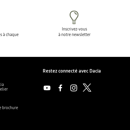
Inscrivez-vous
es à chaque
à notre newsletter
Restez connecté avec Dacia
cia
elier
a
e brochure