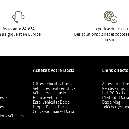
Assistance 24h/24
Expertise du réseau
 Belgique et en Europe
Des solutions claires et adapté
besoin
Achetez votre Dacia
Liens directs
Offres véhicules Dacia
Accessoires Da
Véhicules neufs en stock
Rendez-vous at
Véhicules d'occasion
Le LPG Dacia
es et
Reprise véhicules
L'hybride Daci
Essai véhicules Dacia
Dacia Mag
les
Projet d'achat Dacia
Téléchargez un
Concessionnaires Dacia
ions véhicules