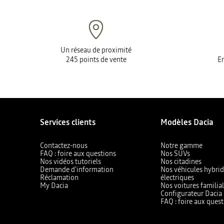
Un réseau de proximité
245 points de vente
En
Services clients
Modèles Dacia
Contactez-nous
Notre gamme
FAQ : foire aux questions
Nos SUVs
Nos vidéos tutoriels
Nos citadines
Demande d'information
Nos véhicules hybrid
Réclamation
électriques
My Dacia
Nos voitures familia
Configurateur Dacia
FAQ : foire aux quest