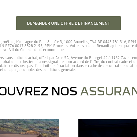
DEMANDER UNE OFFRE DE FINANCEMENT
.a., prêteur, Montagne du Parc 8 boîte 3, 1000 Bruxelles, TVA BE 0445 781 316, RP
AN BE76 0017 8828 2195, RPM Bruxelles. Votre revendeur Renault agit en qualité d'a
au livre VII du Code de droit économique.
liers, sans option d’achat, offert par Axus SA, Avenue du Bourget 42 à 1932 Zavente
pprobation du dossier, et après signature pour accord de l’offre, du contrat cadre et
cataire ne dispose pas d’un droit de rétractation dans le cadre de ce contrat de loca
 et un aperçu complet des conditions générales.
OUVREZ NOS
ASSURA