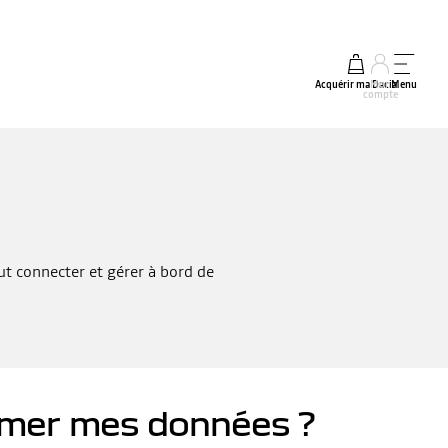
Acquérir ma Dacia
Mon
Menu
compte
t connecter et gérer à bord de
rimer mes données ?