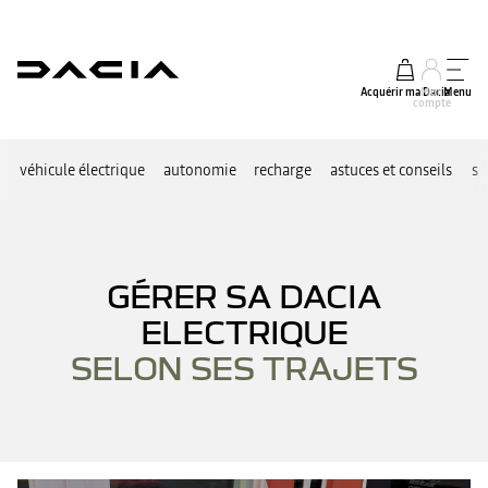
Acquérir ma Dacia
Mon
Menu
compte
véhicule électrique
autonomie
recharge
astuces et conseils
se
GÉRER SA DACIA
ELECTRIQUE
SELON SES TRAJETS