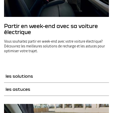
ventilez avant de partir.
privilégiez une charge lente pour préserver la santé de
De manière générale, pré‑chauffez ou refroidissez
la batterie (évite les micro-recharges).
pendant la charge et avant de partir.
Partir en week-end avec sa voiture
électrique
Vous souhaitez partir en week-end avec votre voiture électrique?
Découvrez les meilleures solutions de recharge et les astuces pour
optimiser votre trajet.
les solutions
les astuces
AVANT LE DÉPART
Contrairement aux trajets quotidiens où 80 % de
recharge suffit, chargez votre batterie à 100 % avant
OPTIMISER LA CONDUITE
de partir.
Roulez à vitesse modérée : 110 km/h au lieu de 130
Pré-conditionnez la voiture pendant la recharge
km/h augmente l’autonomie.