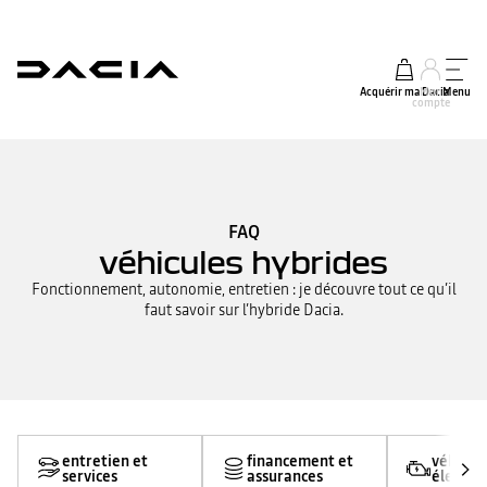
Acquérir ma Dacia
Mon
Menu
compte
FAQ
véhicules hybrides
Fonctionnement, autonomie, entretien : je découvre tout ce qu’il
faut savoir sur l’hybride Dacia.
entretien et
financement et
véhicul
services
assurances
électri