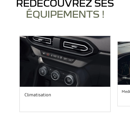
REDÉCOUVREZ SES
ÉQUIPEMENTS !
Medi
Climatisation