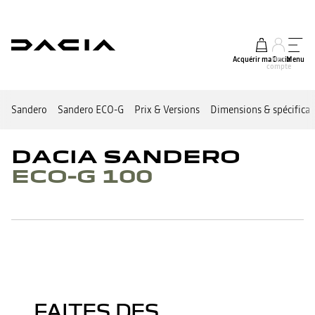
Acquérir ma Dacia
Mon
Menu
compte
Sandero
Sandero ECO-G
Prix & Versions
Dimensions & spécificat
DACIA SANDERO
ECO-G 100
FAITES DES